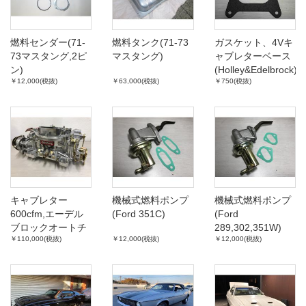
燃料センダー(71-
燃料タンク(71-73
ガスケット、4Vキ
73マスタング,2ピ
マスタング)
ャブレターベース
ン)
(Holley&Edelbrock)
￥12,000(税抜)
￥63,000(税抜)
￥750(税抜)
キャブレター
機械式燃料ポンプ
機械式燃料ポンプ
600cfm,エーデル
(Ford 351C)
(Ford
ブロックオートチ
289,302,351W)
￥110,000(税抜)
￥12,000(税抜)
￥12,000(税抜)
ョーク付き (Ford)