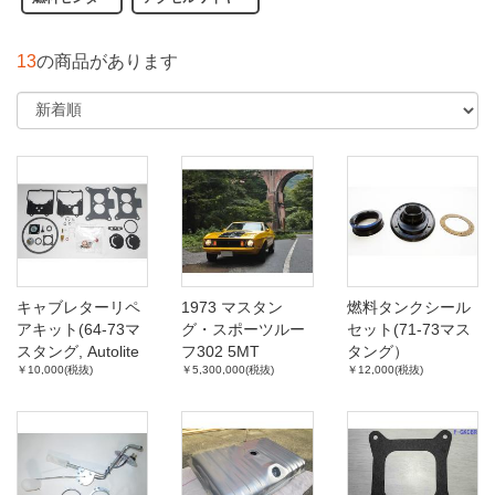
13
の商品があります
キャブレターリペ
1973 マスタン
燃料タンクシール
アキット(64-73マ
グ・スポーツルー
セット(71-73マス
スタング, Autolite
フ302 5MT
タング）
￥10,000(税抜)
￥5,300,000(税抜)
￥12,000(税抜)
2150-2V)