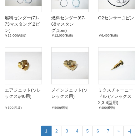
燃料センダー(71-
燃料センダー(67-
O2センサー,1ピン
73マスタング,2ピ
68マスタン
ン)
グ,1pin)
￥12,000(税抜)
￥12,000(税抜)
￥6,400(税抜)
エアジェット(ソレ
メインジェット(ソ
ミクスチャーニー
ックスφ40用)
レックス用)
ドル (ソレックス
2,3,4型用)
￥500(税抜)
￥500(税抜)
￥400(税抜)
1
2
3
4
5
6
7
»
»|