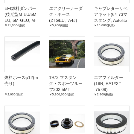
EFI燃料ダンパー
エアクリーナーダ
キャブレターリペ
(後期型M-EU/5M-
クトホース
アキット(64-73マ
EU, 5M-GEU, M-
(2TGEU,TA4#)
スタング, Autolite
￥11,000(税抜)
￥5,200(税抜)
￥10,000(税抜)
TEU, 1G-EU専
2150-2V)
用、軸短い、
80.08～)
燃料ホースφ12(m
1973 マスタン
エアフィルター
売り)
グ・スポーツルー
(18R, RA1#2#
フ302 5MT
-75.09)
￥2,000(税抜)
￥5,300,000(税抜)
￥2,800(税抜)