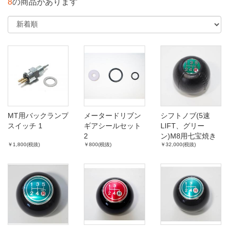
8
の商品があります
MT用バックランプ
メータードリブン
シフトノブ(5速
スイッチ 1
ギアシールセット
LIFT、グリー
2
ン)M8用七宝焼き
￥1,800(税抜)
￥800(税抜)
￥32,000(税抜)
高級品