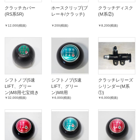
クラッチカバー
ホースクリップ(ブ
クラッチディスク
(RS系5R)
レーキ/クラッチ)
(M系②)
￥12,000(税抜)
￥200(税抜)
￥8,200(税抜)
シフトノブ(5速
シフトノブ(5速
クラッチレリーズ
LIFT、グリー
LIFT、グリー
シリンダー(M系
ン)M8用七宝焼き
ン)M8用
①)
￥32,000(税抜)
￥6,000(税抜)
￥6,000(税抜)
高級品