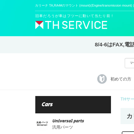
カリーナ TA,RA4#のマウント (mount)(Engine/transmission mou
旧車だろうが車はフツーに動いて当たり前！
8/4-6はFA
初めての方
THサ
Cars
カリ
Universal parts
汎用パーツ