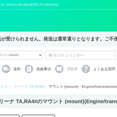
nt) | 60～80年代の車の部品専門店 [TH SERVICE]
X,電話が受けられません。発送は通常通りとなります。ご
送料
免責事項
ブログ
よくある質問
ービス
カリーナ TA,RA4#
マウント (mount) - Engine/transmissio
ーナ TA,RA4#のマウント (mount)(Engine/transm