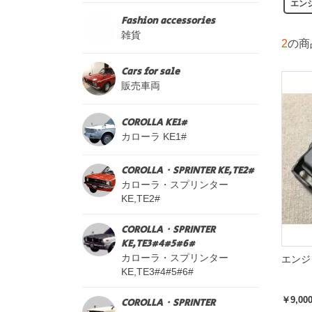
エン
Fashion accessories
雑貨
2
の商
Cars for sale
販売車両
COROLLA KE1#
カローラ KE1#
COROLLA・SPRINTER KE,TE2#
カローラ・スプリンター
KE,TE2#
COROLLA・SPRINTER
KE,TE3#4#5#6#
カローラ・スプリンター
エンジ
KE,TE3#4#5#6#
￥9,00
COROLLA・SPRINTER