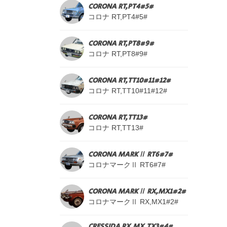
CORONA RT,PT4#5#
コロナ RT,PT4#5#
CORONA RT,PT8#9#
コロナ RT,PT8#9#
CORONA RT,TT10#11#12#
コロナ RT,TT10#11#12#
CORONA RT,TT13#
コロナ RT,TT13#
CORONA MARKⅡ RT6#7#
コロナマークⅡ RT6#7#
CORONA MARKⅡ RX,MX1#2#
コロナマークⅡ RX,MX1#2#
CRESSIDA RX,MX,TX3#4#