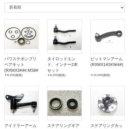
パワステポンプリ
タイロッドエン
ピットマンアーム
ペアキット
ド、インナー2本
(RXMX1#2#3#4#)
(RXMX3#4#,MS8#9#10#11#)
セット
￥6,200(税抜)
￥8,200(税抜)
￥10,000(税抜)
(RXMXTX3#4#)
アイドラーアーム
ステアリングギア
ステアリングカッ