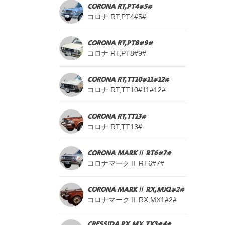
CORONA RT,PT4#5#
コロナ RT,PT4#5#
CORONA RT,PT8#9#
コロナ RT,PT8#9#
CORONA RT,TT10#11#12#
コロナ RT,TT10#11#12#
CORONA RT,TT13#
コロナ RT,TT13#
CORONA MARKⅡ RT6#7#
コロナマークⅡ RT6#7#
CORONA MARKⅡ RX,MX1#2#
コロナマークⅡ RX,MX1#2#
CRESSIDA RX,MX,TX3#4#