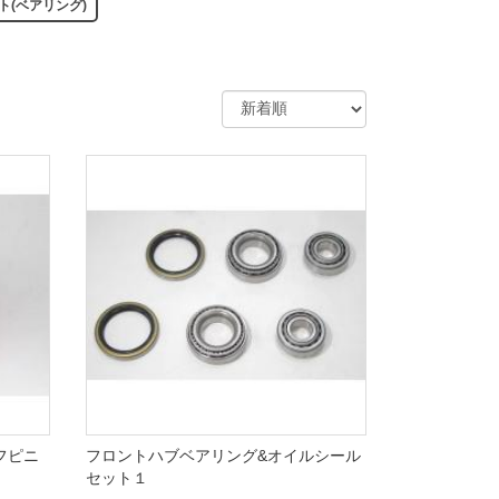
ト(ベアリング)
フピニ
フロントハブベアリング&オイルシール
セット１