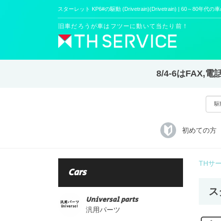
スターレット KP6#の駆動 (Drivetrain)(Drivetrain) | 60～80年代
旧車だろうが車はフツーに動いて当たり前！
8/4-6はFA
初めての方
THサ
Cars
スタ
Universal parts
汎用パーツ