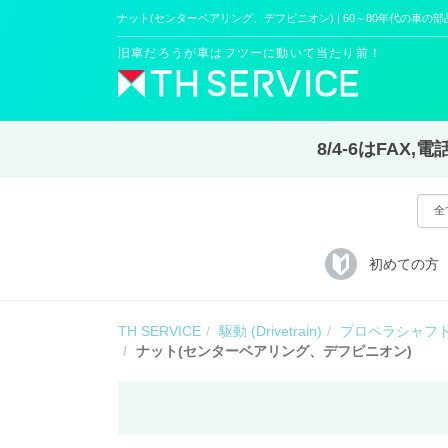
ナット(センターベアリング、デフピニオン) | 60～80年代の車の部品専門
旧車だろうが車はフツーに動いて当たり前！
8/4-6はFA
初めての方
TH SERVICE
駆動 (Drivetrain)
プロペラシャフト
ナット(センターベアリング、デフピニオン)