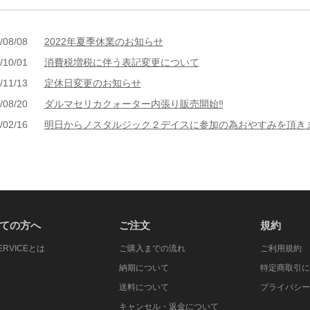
/08/08
2022年夏季休業のお知らせ
/10/01
消費税増税に伴う表記変更について
/11/13
定休日変更のお知らせ
/08/20
ダルマセリカクォーター内張り販売開始‼
/02/16
明日からノスタルジック２デイスに参加の為おやすみを頂き
ての方へ
ご注文
規約
SERVICEとは
ご購入までの流れ
ご利用規約
納期について
特定商取引
送料について
プライバシ
キャンセル・返金について