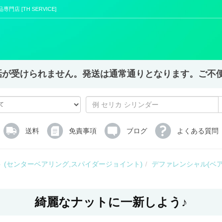
店 [TH SERVICE]
X,電話が受けられません。発送は通常通りとなります。ご
送料
免責事項
ブログ
よくある質問
 (センターベアリング,スパイダージョイント)
デファレンシャル(ベアリ
綺麗なナットに一新しよう♪