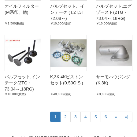
オイルフィルター
バルブセット、イ
バルブセット,エグ
(M系①、他)
ンテーク (T,2T,3T
ゾースト(2TG・
72.08～)
73.04～,18RG)
￥1,500(税抜)
￥10,000(税抜)
￥10,000(税抜)
Φ38.5
バルブセット,イン
K,3K,4Kピストン
サーモハウジング
テーク(2TG・
セット(0.50O.S.)
(K,3K)
73.04～,18RG)
￥10,000(税抜)
￥49,800(税抜)
￥3,800(税抜)
Φ45
1
2
3
4
5
6
»
»|