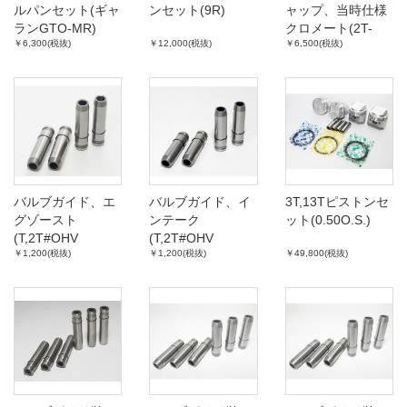
ルパンセット(ギャ
ンセット(9R)
ャップ、当時仕様
ランGTO-MR)
クロメート(2T-
￥6,300(税抜)
￥12,000(税抜)
￥6,500(税抜)
G,R型,M型)
バルブガイド、エ
バルブガイド、イ
3T,13Tピストンセ
グゾースト
ンテーク
ット(0.50O.S.)
(T,2T#OHV
(T,2T#OHV
￥1,200(税抜)
￥1,200(税抜)
￥49,800(税抜)
'72.08-)
'72.08-)