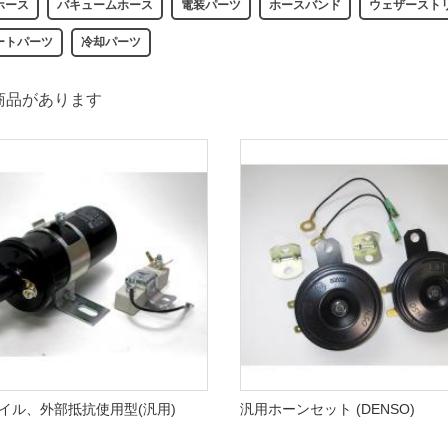
ホース
バキュームホース
電装パーツ
ホースバンド
ウェザースト
ートパーツ
冷却パーツ
商品があります
イル、外部抵抗使用型(汎用)
汎用ホーンセット (DENSO)