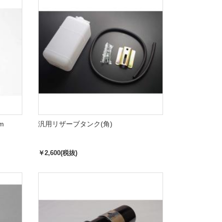
m
汎用リザーブタンク(角)
￥2,600(税抜)