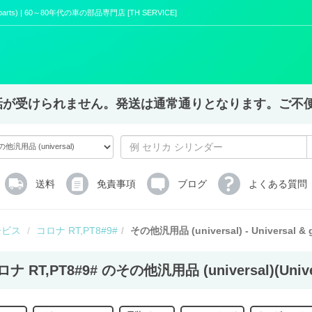
al parts) | 60～80年代の車の部品専門店 [TH SERVICE]
X,電話が受けられません。発送は通常通りとなります。ご
送料
免責事項
ブログ
よくある質問
ービス
コロナ RT,PT8#9#
その他汎用品 (universal) - Universal & g
ナ RT,PT8#9# のその他汎用品 (universal)(Universa