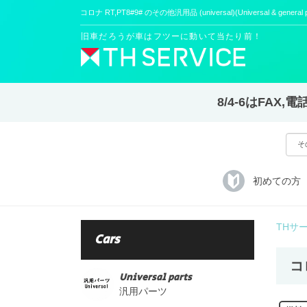
コロナ RT,PT8#9# のその他汎用品 (universal)(Universal & gener
旧車だろうが車はフツーに動いて当たり前！
8/4-6はFA
初めての方
THサ
Cars
コロ
Universal parts
汎用パーツ