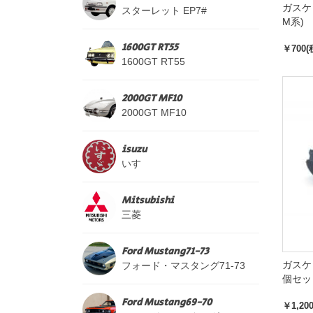
ガスケ
スターレット EP7#
M系)
1600GT RT55
￥700(
1600GT RT55
2000GT MF10
2000GT MF10
isuzu
いすゞ
Mitsubishi
三菱
Ford Mustang71-73
ガスケ
フォード・マスタング71-73
個セット
Ford Mustang69-70
￥1,20