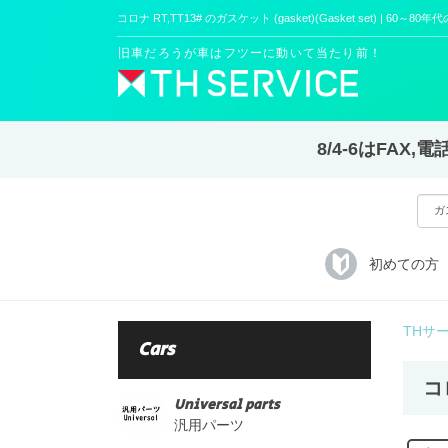
コロナ RT,TT13# のガスケット (gasket)(Gasket set) | 60～80
旧車だろうが車はフツーに動いて当たり前！
8/4-6はFA
初めての方
THサ
Cars
コロ
Universal parts
汎用パーツ