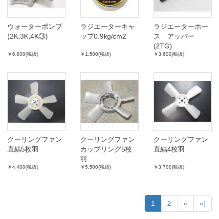
ウォーターポンプ
ラジエーターキャ
ラジエーターホー
(2K,3K,4K③)
ップ0.9kg/cm2
ス アッパー
(2TG)
￥6,800(税抜)
￥1,500(税抜)
￥3,600(税抜)
クーリングファン
クーリングファン
クーリングファン
直結5枚羽
カップリング5枚
直結4枚羽
羽
￥4,400(税抜)
￥5,500(税抜)
￥3,700(税抜)
1
2
»
»|