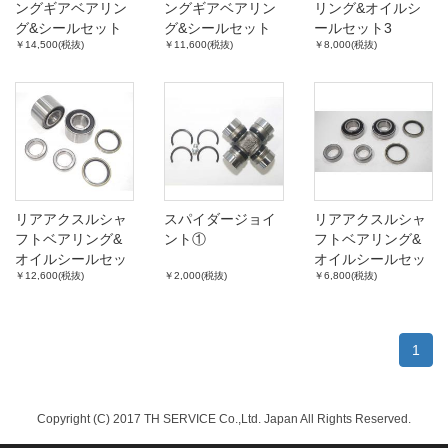
ングギアベアリン
ングギアベアリン
リング&オイルシ
グ&シールセット
グ&シールセット
ールセット3
￥14,500(税抜)
￥11,600(税抜)
￥8,000(税抜)
(7.5inchデフ、
(7.5inchデフ、
LSD有り)
LSD無し)
リアアクスルシャ
スパイダージョイ
リアアクスルシャ
フトベアリング&
ント①
フトベアリング&
オイルシールセッ
オイルシールセッ
￥12,600(税抜)
￥2,000(税抜)
￥6,800(税抜)
ト(TE7#,TTRT13#
ト各車用②
リアディスク車用)
1
Copyright (C) 2017 TH SERVICE Co.,Ltd. Japan All Rights Reserved.