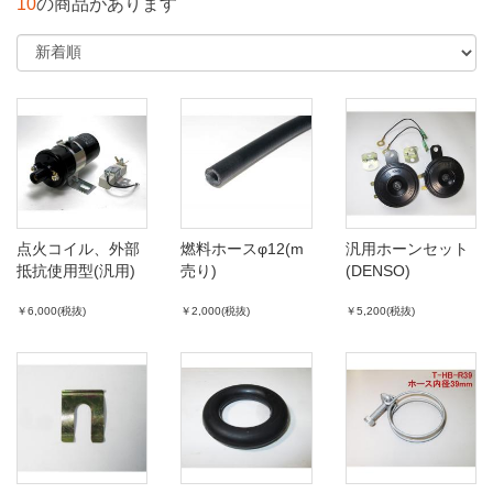
10
の商品があります
点火コイル、外部
燃料ホースφ12(m
汎用ホーンセット
抵抗使用型(汎用)
売り)
(DENSO)
￥6,000(税抜)
￥2,000(税抜)
￥5,200(税抜)