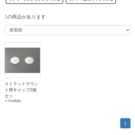
1
の商品があります
ストラットマウン
ト用キャップ2個
セッ
￥700(税抜)
ト,Φ30(KE2#3#4#5#,
KP3#4#5#6#)
1