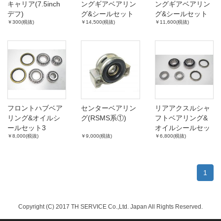
キャリア(7.5inch
ングギアベアリン
ングギアベアリン
デフ)
グ&シールセット
グ&シールセット
￥300(税抜)
￥14,500(税抜)
￥11,600(税抜)
(7.5inchデフ、
(7.5inchデフ、
LSD有り)
LSD無し)
フロントハブベア
センターベアリン
リアアクスルシャ
リング&オイルシ
グ(RSMS系①)
フトベアリング&
ールセット3
オイルシールセッ
￥8,000(税抜)
￥9,000(税抜)
￥6,800(税抜)
ト各車用②
1
Copyright (C) 2017 TH SERVICE Co.,Ltd. Japan All Rights Reserved.