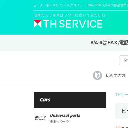
ヒーターホース&バンド＆グロメット | 60～80年代の車の部品専門店 [T
旧車だろうが車はフツーに動いて当たり前！
8/4-6はFA
初めての方
THサ
Cars
ヒ
Universal parts
汎用パーツ