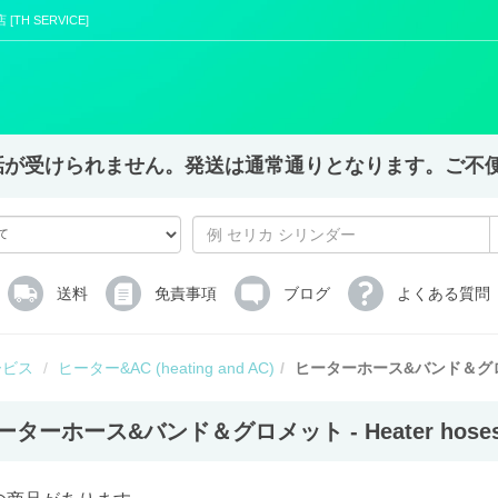
H SERVICE]
X,電話が受けられません。発送は通常通りとなります。ご
送料
免責事項
ブログ
よくある質問
ービス
ヒーター&AC (heating and AC)
ヒーターホース&バンド＆グロメット -
ーターホース&バンド＆グロメット - Heater hoses & 