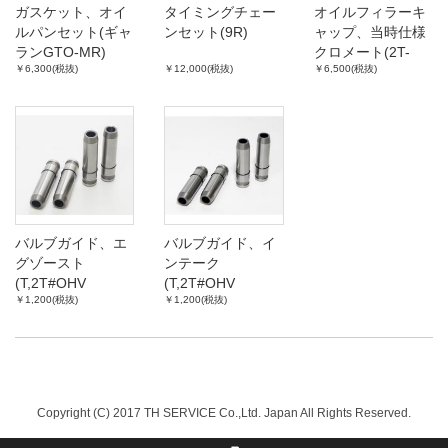
ガスケット、オイ
タイミングチェー
オイルフィラーキ
ルパンセット(ギャ
ンセット(9R)
ャップ、当時仕様
ランGTO-MR)
クロメート(2T-
￥6,300(税抜)
￥12,000(税抜)
￥6,500(税抜)
G,R型,M型)
バルブガイド、エ
バルブガイド、イ
グゾースト
ンテーク
(T,2T#OHV
(T,2T#OHV
￥1,200(税抜)
￥1,200(税抜)
'72.08-)
'72.08-)
Copyright (C) 2017 TH SERVICE Co.,Ltd. Japan All Rights Reserved.